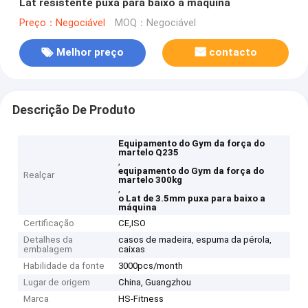
Lat resistente puxa para baixo a máquina
Preço：Negociável
MOQ：Negociável
Melhor preço
contacto
Descrição De Produto
Equipamento do Gym da força do
martelo Q235
,
equipamento do Gym da força do
Realçar
martelo 300kg
,
o Lat de 3.5mm puxa para baixo a
máquina
Certificação
CE,ISO
Detalhes da
casos de madeira, espuma da pérola,
embalagem
caixas
Habilidade da fonte
3000pcs/month
Lugar de origem
China, Guangzhou
Marca
HS-Fitness