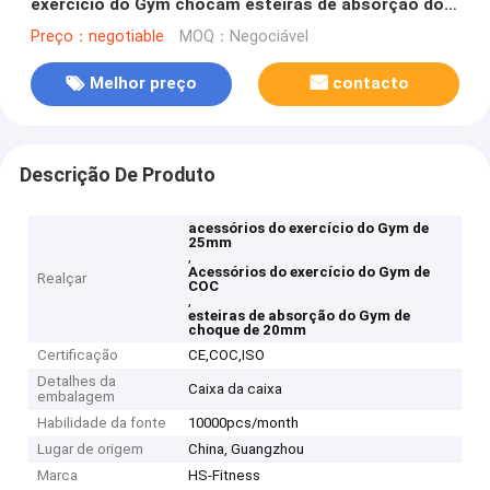
exercício do Gym chocam esteiras de absorção do
Gym
Preço：negotiable
MOQ：Negociável
Melhor preço
contacto
Descrição De Produto
acessórios do exercício do Gym de
25mm
,
Acessórios do exercício do Gym de
Realçar
COC
,
esteiras de absorção do Gym de
choque de 20mm
Certificação
CE,COC,ISO
Detalhes da
Caixa da caixa
embalagem
Habilidade da fonte
10000pcs/month
Lugar de origem
China, Guangzhou
Marca
HS-Fitness