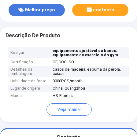
Melhor preço
contacto
Descrição De Produto
,
equipamento ajustável do banco
Realçar
equipamento do exercício do gym
Certificação
CE,COC,ISO
Detalhes da
casos de madeira, espuma da pérola,
embalagem
caixas
Habilidade da fonte
3000PCS/month
Lugar de origem
China, Guangzhou
Marca
HS-Fitness
Veja mais