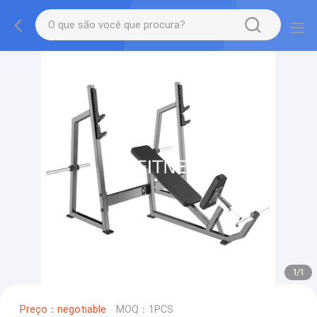
1
/
1
Preço：negotiable
MOQ：1PCS