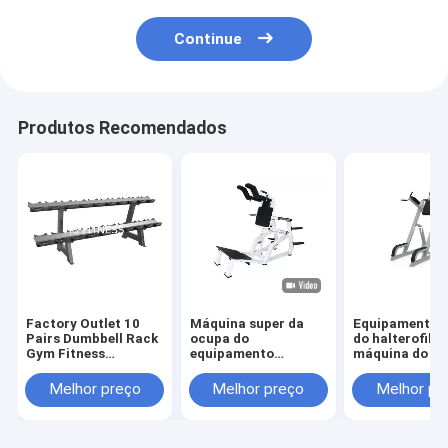
Continue
Produtos Recomendados
Factory Outlet 10
Máquina super da
Equipamento 
Pairs Dumbbell Rack
ocupa do
do halterofili
Gym Fitness
equipamento
máquina do a
Accessory Custom
comercial ajustável
do pé da posiç
Dumbbells Rack
branco do Gym
aptidão da vid
Melhor preço
Melhor preço
Melhor pr
Barbell Rack