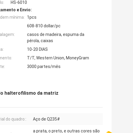
o:
HS-6010
amento e Envio:
rdem mínima:
1pcs
608-810 dollar/pc
alagem:
casos de madeira, espuma da
pérola, caixas
a:
10-20 DIAS
mento:
T/T, Western Union, MoneyGram
te:
3000 partes/mês
 halterofilismo da matriz
ial do quadro::
Aço de Q235#
a prata, o preto, e outras cores são