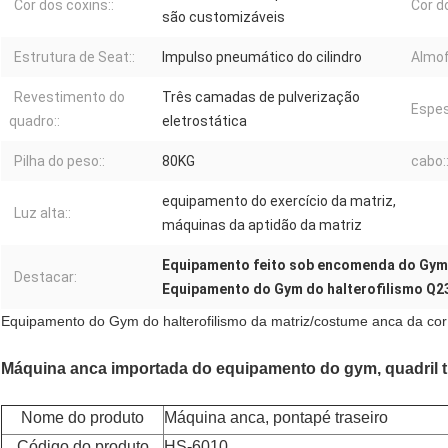
Cor dos coxins::
Cor d
são customizáveis
Estrutura de Seat::
Impulso pneumático do cilindro
Almof
Revestimento do
Três camadas de pulverização
Espes
quadro::
eletrostática
Pilha do peso::
80KG
cabo:
equipamento do exercício da matriz,
Luz alta::
máquinas da aptidão da matriz
Equipamento feito sob encomenda do Gym 
Destacar:
Equipamento do Gym do halterofilismo Q2
Equipamento do Gym do halterofilismo da matriz/costume anca da cor
Máquina anca importada do equipamento do gym, quadril t
Nome do produto
Máquina anca, pontapé traseiro
Código do produto
HS-6010