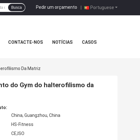
Pedir um orçamento
|
Portuguese
Busca
CONTACTE-NOS
NOTÍCIAS
CASOS
rofilismo Da Matriz
to do Gym do halterofilismo da
uto:
China, Guangzhou, China
HS-Fitness
CE,ISO