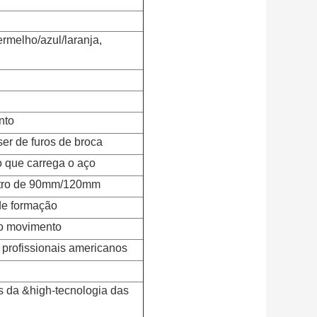
rmelho/azul/laranja,
nto
ser de furos de broca
o que carrega o aço
etro de 90mm/120mm
de formação
do movimento
s profissionais americanos
s da &high-tecnologia das