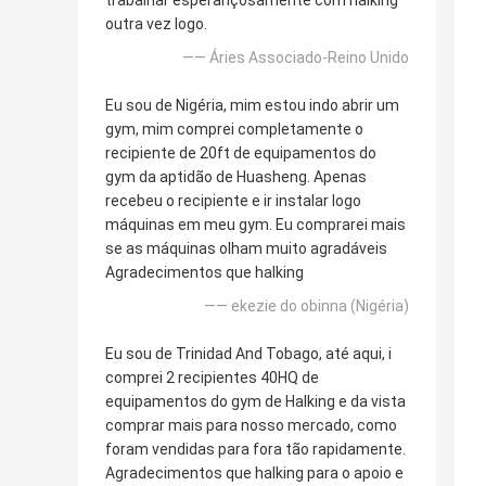
trabalhar esperançosamente com halking
outra vez logo.
—— Áries Associado-Reino Unido
Eu sou de Nigéria, mim estou indo abrir um
gym, mim comprei completamente o
recipiente de 20ft de equipamentos do
gym da aptidão de Huasheng. Apenas
recebeu o recipiente e ir instalar logo
máquinas em meu gym. Eu comprarei mais
se as máquinas olham muito agradáveis
Agradecimentos que halking
—— ekezie do obinna (Nigéria)
Eu sou de Trinidad And Tobago, até aqui, i
comprei 2 recipientes 40HQ de
equipamentos do gym de Halking e da vista
comprar mais para nosso mercado, como
foram vendidas para fora tão rapidamente.
Agradecimentos que halking para o apoio e