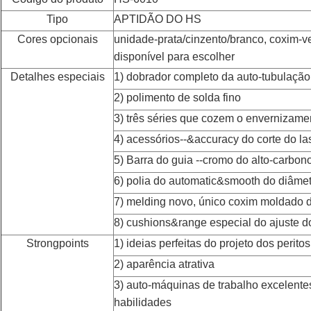
Tipo
APTIDÃO DO HS
Cores opcionais
unidade-prata/cinzento/branco, coxim-ve
disponível para escolher
Detalhes especiais
1) dobrador completo da auto-tubulação
2) polimento de solda fino
3) três séries que cozem o envernizame
4) acessórios--&accuracy do corte do la
5) Barra do guia --cromo do alto-carbon
6) polia do automatic&smooth do diâm
7) melding novo, único coxim moldado 
8) cushions&range especial do ajuste 
Strongpoints
1) ideias perfeitas do projeto dos perito
2) aparência atrativa
3) auto-máquinas de trabalho excelente
habilidades